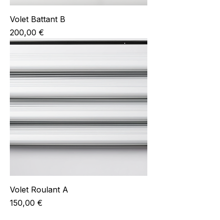
Volet Battant B
Prix
200,00 €
Volet Roulant A
Prix
150,00 €