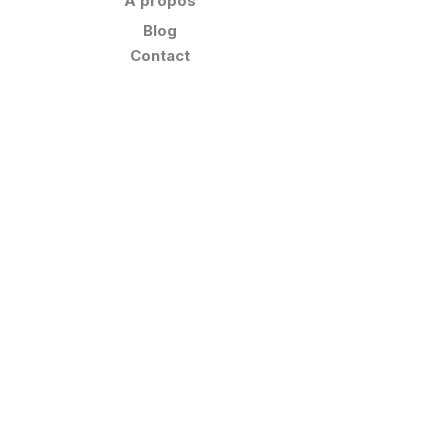
À propos
Blog
Contact
Liens Utiles
A propos
Politique de confidentialité
Mentions légales
Nos Agences
Polypose 16 -
Angoulême
ZA les Avenauds, 16160 GOND